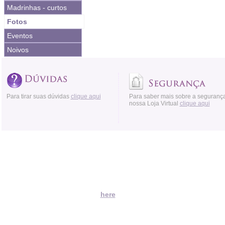
Madrinhas - curtos
Fotos
Eventos
Noivos
Para tirar suas dúvidas
clique aqui
Para saber mais sobre a seguranç
nossa Loja Virtual
clique aqui
Acessos:
Moved Permanently
The document has moved
here
.