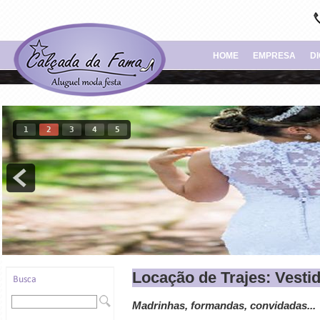
HOME
EMPRESA
D
1
2
3
4
5
Locação de Trajes: Vestid
Madrinhas, formandas, convidadas...