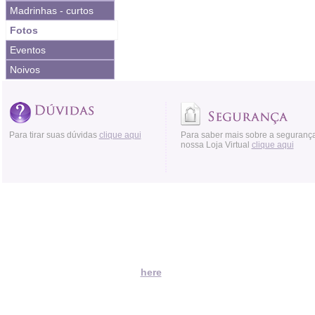
Madrinhas - curtos
Fotos
Eventos
Noivos
Para tirar suas dúvidas
clique aqui
Para saber mais sobre a seguranç
nossa Loja Virtual
clique aqui
Acessos:
Moved Permanently
The document has moved
here
.