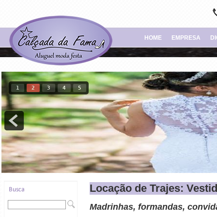
HOME
EMPRESA
D
1
2
3
4
5
Locação de Trajes: Vesti
Madrinhas, formandas, convida