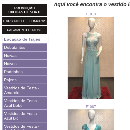
Aqui você encontra o vestido i
PROMOÇÃO
100 DIAS DE SORTE
F1013
CARRINHO DE COMPRAS
PAGAMENTO ONLINE
Locação de Trajes
Debutantes
Noivas
Noivos
Padrinhos
Pajens
Vestidos de Festa -
Amarelo
Vestidos de Festa -
Azul Bebê
F1087
Vestidos de Festa -
Azul Bic
Vestidos de Festa -