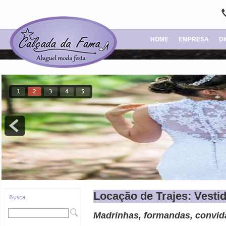
HOME
EMPRESA
D
1
2
3
4
5
Locação de Trajes: Vestid
Madrinhas, formandas, convida