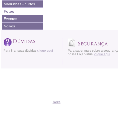
Madrinhas - curtos
Fotos
Eventos
Noivos
Para tirar suas dúvidas
clique aqui
Para saber mais sobre a seguranç
nossa Loja Virtual
clique aqui
Acessos:
Moved Permanently
The document has moved
here
.