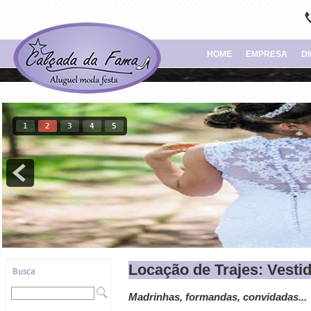
HOME
EMPRESA
D
1
2
3
4
5
Locação de Trajes: Vestid
Madrinhas, formandas, convidadas...