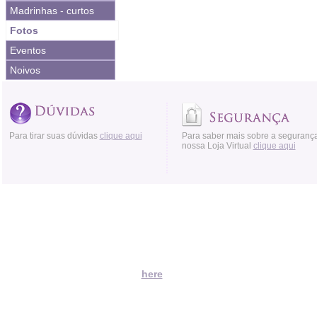
Madrinhas - curtos
Fotos
Eventos
Noivos
Para tirar suas dúvidas
clique aqui
Para saber mais sobre a seguranç
nossa Loja Virtual
clique aqui
Acessos:
Moved Permanently
The document has moved
here
.