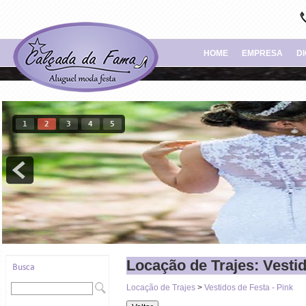
HOME
EMPRESA
D
1
2
3
4
5
Locação de Trajes: Vestid
Locação de Trajes
>
Vestidos de Festa - Pink