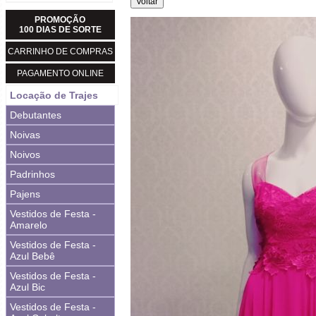
PROMOÇÃO
100 DIAS DE SORTE
CARRINHO DE COMPRAS
PAGAMENTO ONLINE
Locação de Trajes
Debutantes
Noivas
Noivos
Padrinhos
Pajens
Vestidos de Festa -
Amarelo
Vestidos de Festa -
Azul Bebê
Vestidos de Festa -
Azul Bic
Vestidos de Festa -