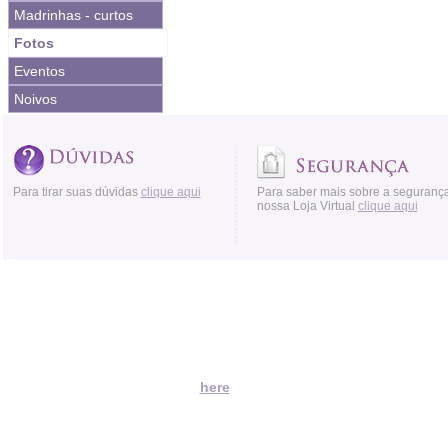
Madrinhas - curtos
Fotos
Eventos
Noivos
Para tirar suas dúvidas
clique aqui
Para saber mais sobre a seguranç
nossa Loja Virtual
clique aqui
Acessos:
Moved Permanently
The document has moved
here
.